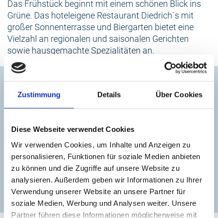
Das Frühstück beginnt mit einem schönen Blick ins
Grüne. Das hoteleigene Restaurant Diedrich´s mit
großer Sonnenterrasse und Biergarten bietet eine
Vielzahl an regionalen und saisonalen Gerichten
sowie hausgemachte Spezialitäten an.
Kontakt
Zustimmung
Details
Über Cookies
Hotel Ostseeland Diedrichshagen
+49 (0)381 548320
Diese Webseite verwendet Cookies
Wir verwenden Cookies, um Inhalte und Anzeigen zu
info@hotel-ostseeland.de
personalisieren, Funktionen für soziale Medien anbieten
zu können und die Zugriffe auf unsere Website zu
analysieren. Außerdem geben wir Informationen zu Ihrer
zur Website
Verwendung unserer Website an unsere Partner für
soziale Medien, Werbung und Analysen weiter. Unsere
Partner führen diese Informationen möglicherweise mit