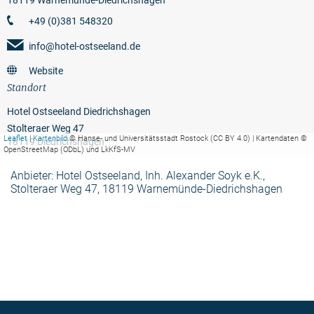
18119 Warnemünde-Diedrichshagen
+49 (0)381 548320
info@hotel-ostseeland.de
Website
Standort
Hotel Ostseeland Diedrichshagen
Stolteraer Weg 47
Leaflet
|
Kartenbild
© Hanse- und Universitätsstadt Rostock (CC BY 4.0) | Kartendaten ©
18119 Diedrichshagen
OpenStreetMap (ODbL) und LkKfS-MV
Anbieter: Hotel Ostseeland, Inh. Alexander Soyk e.K.,
Stolteraer Weg 47, 18119 Warnemünde-Diedrichshagen