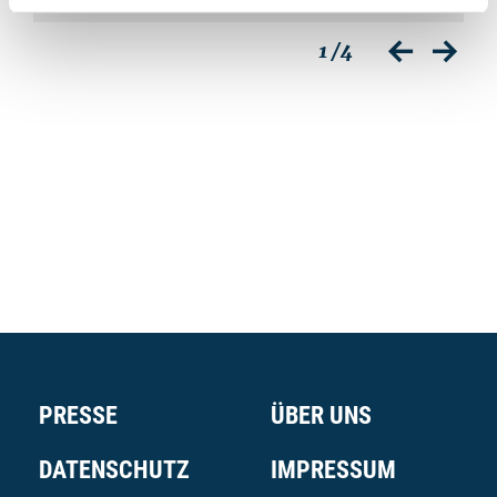
Klaus-Dieter Bartsch
Kl
1
/4
zurück
vor
PRESSE
ÜBER UNS
DATENSCHUTZ
IMPRESSUM