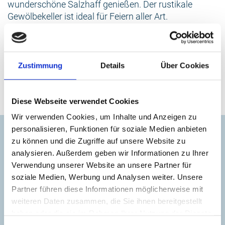
wunderschöne Salzhaff genießen. Der rustikale
Gewölbekeller ist ideal für Feiern aller Art.
Auf dem Gutsgelände, mit Liegewiese, Spiel- und
Grillplatz und in der Umgebung findet man viele
Möglichkeiten zur aktiven Erholung. So wurde 2001
Zustimmung
Details
Über Cookies
ein kleiner Skulpturenpark am Herrenhaus eingeweiht
und direkt von hier führt ein Wanderweg bis zum
Salzhaff.
Diese Webseite verwendet Cookies
Wir verwenden Cookies, um Inhalte und Anzeigen zu
Kontakt
personalisieren, Funktionen für soziale Medien anbieten
zu können und die Zugriffe auf unsere Website zu
Herrenhaus Blengow
analysieren. Außerdem geben wir Informationen zu Ihrer
Verwendung unserer Website an unsere Partner für
+49 38203 12055
soziale Medien, Werbung und Analysen weiter. Unsere
Partner führen diese Informationen möglicherweise mit
weiteren Daten zusammen, die Sie ihnen bereitgestellt
info@ostsee-ferien-mv.de
haben oder die sie im Rahmen Ihrer Nutzung der Dienste