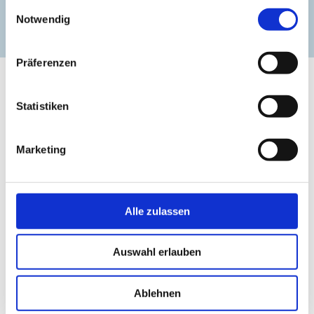
gesammelt haben.
Einwilligungsauswahl
Notwendig
zur Website
Präferenzen
Statistiken
Marketing
Alle zulassen
Auswahl erlauben
Ablehnen
Blick von der Zufahrtsstraße auf das Herrenhaus ©
Bl