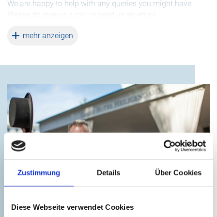
We are happy to help with any queries you might have.
Please do give us a call or send us an email.
weiterlesen
mehr anzeigen
Zustimmung
Details
Über Cookies
Arrival
©
Diese Webseite verwendet Cookies