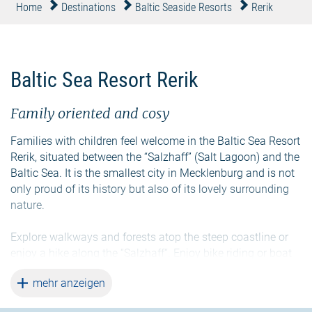
Home
Destinations
Baltic Seaside Resorts
Rerik
Baltic Sea Resort Rerik
Family oriented and cosy
Families with children feel welcome in the Baltic Sea Resort
Rerik, situated between the “Salzhaff” (Salt Lagoon) and the
Baltic Sea. It is the smallest city in Mecklenburg and is not
only proud of its history but also of its lovely surrounding
nature.
Explore walkways and forests atop the steep coastline or
enjoy a hike along the “Salzhaff“. Enjoy bike riding or boat
tours on the “Salzhaff”. Go back in time and take a look at
weiterlesen
mehr anzeigen
some historic burial sites or tour one of the most beautiful
baroque churches in Mecklenburg.