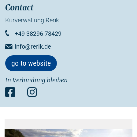
Contact
The annual festival of lights attracts thousands every year.
Kurverwaltung Rerik
+49 38296 78429
info@rerik.de
go to website
In Verbindung bleiben
Facebook
Instagram