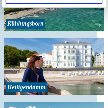
Kühlungsborn
©
Heiligendamm
©