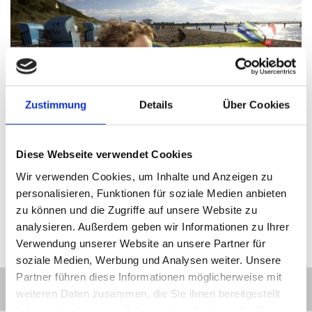
Zustimmung
Details
Über Cookies
Diese Webseite verwendet Cookies
Kiteflying on the beach of Rerik
Wir verwenden Cookies, um Inhalte und Anzeigen zu
© Kurverwaltung Ostseebad Rerik, Görke
personalisieren, Funktionen für soziale Medien anbieten
zu können und die Zugriffe auf unsere Website zu
1
/3
zurück
vor
analysieren. Außerdem geben wir Informationen zu Ihrer
Verwendung unserer Website an unsere Partner für
soziale Medien, Werbung und Analysen weiter. Unsere
Partner führen diese Informationen möglicherweise mit
+
weiteren Daten zusammen, die Sie ihnen bereitgestellt
−
haben oder die sie im Rahmen Ihrer Nutzung der Dienste