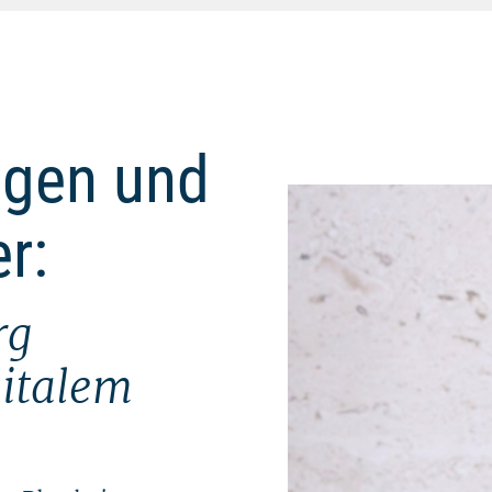
ngen und
r:
rg
gitalem