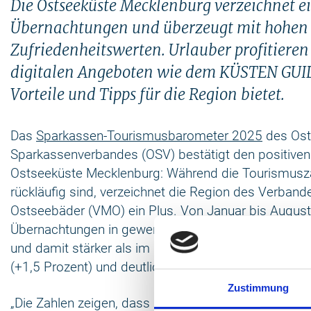
Die Ostseeküste Mecklenburg verzeichnet ei
Übernachtungen und überzeugt mit hohen
Zufriedenheitswerten. Urlauber profitiere
digitalen Angeboten wie dem KÜSTEN GUIDE
Vorteile und Tipps für die Region bietet.
Das
Sparkassen-Tourismusbarometer 2025
des Ost
Sparkassenverbandes (OSV) bestätigt den positiven
Ostseeküste Mecklenburg: Während die Tourismusza
rückläufig sind, verzeichnet die Region des Verban
Ostseebäder (VMO) ein Plus. Von Januar bis August
Übernachtungen in gewerblichen Beherbergungsbetr
und damit stärker als im Landesdurchschnitt Mec
(+1,5 Prozent) und deutlich über dem Bundestrend (
Zustimmung
„Die Zahlen zeigen, dass unsere Region bei Urlauber