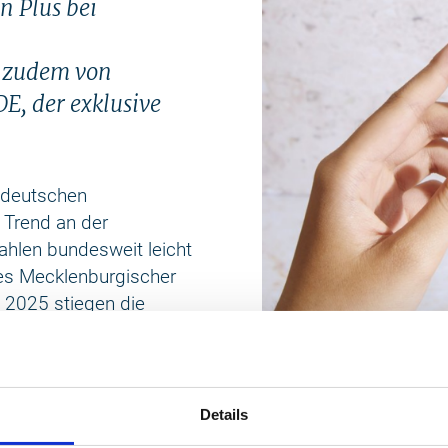
n Plus bei
n zudem von
, der exklusive
deutschen
 Trend an der
hlen bundesweit leicht
des Mecklenburgischer
 2025 stiegen die
ieben um 3,6 Prozent
klenburg-Vorpommerns
–0,1 Prozent).
Details
innen und Urlaubern