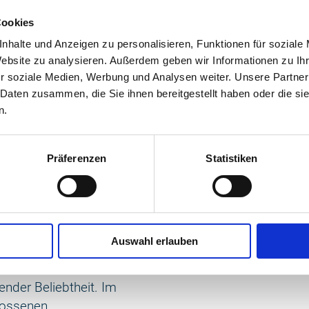
äftsführerin des VMO.
Cookies
nde
nhalte und Anzeigen zu personalisieren, Funktionen für soziale
 der Gästezufriedenheit
Website zu analysieren. Außerdem geben wir Informationen zu I
n möglichen 100 Punkten
r soziale Medien, Werbung und Analysen weiter. Unsere Partner
t über dem
 Daten zusammen, die Sie ihnen bereitgestellt haben oder die s
ber dem Vorjahr um 0,3
n.
rden bei der
Präferenzen
Statistiken
s am vergangenen
TEN GUIDE der Region
n um Kühlungsborn und
hren im Einsatz.
Auswahl erlauben
urkarten-Vorbild
ender Beliebtheit. Im
lossenen