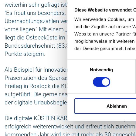
weiterhin sehr gefragt ist", so Anett Bierholz, Gesch
Diese Webseite verwendet 
"Es freut uns besonders, dass wir nicht nur wachse
Wir verwenden Cookies, um I
Übernachtungszahlen verzeichnen, sondern auch bei
und die Zugriffe auf unsere 
vorne liegen." Mit einem „Trust Score“ von 84,4 vo
Website an unsere Partner fü
liegt die Ostseeküste im Bereich Gästezufriedenhei
möglicherweise mit weiteren
Bundesdurchschnitt (83,3) und konnte sich gegenü
der Dienste gesammelt habe
Punkte steigern.
Einwilligungsauswahl
Als Beispiel für Innovation und Service für Gäste wu
Notwendig
Präsentation des Sparkassen-Tourismusbarometer
Freitag in Rostock die KÜSTEN KARTE und der KÜS
aufgeführt. Die gemeinsame Kurkarte für die Regio
der digitale Urlaubsbegleiter sind seit knapp vier Ja
Ablehnen
Die digitale KÜSTEN KARTE hat sich vom analogen K
erfolgreich weiterentwickelt und erfreut sich zunehm
kommenden Jahr wird sie mit mehr als 30 angesch